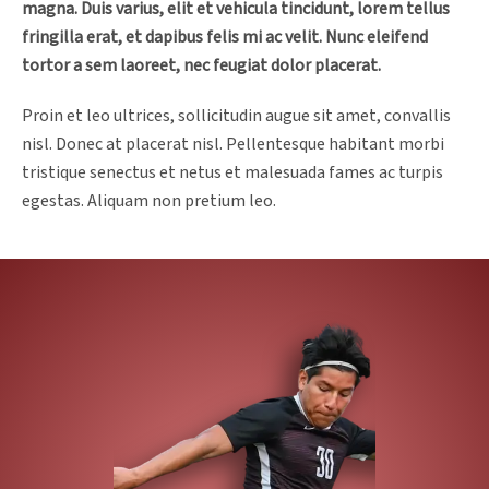
magna. Duis varius, elit et vehicula tincidunt, lorem tellus
fringilla erat, et dapibus felis mi ac velit. Nunc eleifend
tortor a sem laoreet, nec feugiat dolor placerat.
Proin et leo ultrices, sollicitudin augue sit amet, convallis
nisl. Donec at placerat nisl. Pellentesque habitant morbi
tristique senectus et netus et malesuada fames ac turpis
egestas. Aliquam non pretium leo.