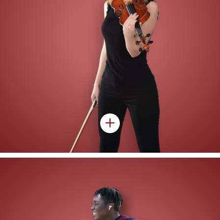
Nulla vitae placerat odio. Aenean lacinia id elit eu sollicitudin.
Phasellus dignissim condimentum luctus. Suspendisse volutpat
rhoncus varius. Nunc eleifend tortor a sem laoreet, nec feugiat
dolor placerat.
Proin et leo ultrices, sollicitudin augue sit amet, convallis nisl. Donec
at placerat nisl. Pellentesque habitant morbi tristique senectus et
netus et malesuada fames ac turpis egestas. Aliquam non pretium
leo.