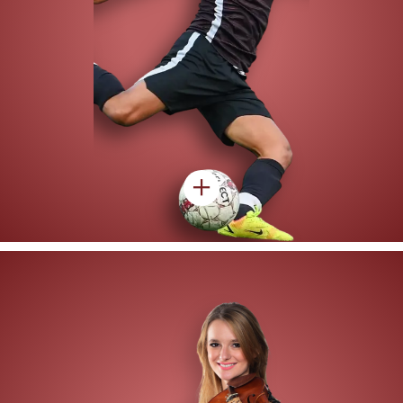
Nulla vitae placerat odio. Aenean lacinia id elit eu sollicitudin.
Phasellus dignissim condimentum luctus. Suspendisse volutpat
rhoncus varius. Nunc eleifend tortor a sem laoreet, nec feugiat
dolor placerat.
Proin et leo ultrices, sollicitudin augue sit amet, convallis nisl. Donec
at placerat nisl. Pellentesque habitant morbi tristique senectus et
netus et malesuada fames ac turpis egestas. Aliquam non pretium
leo.